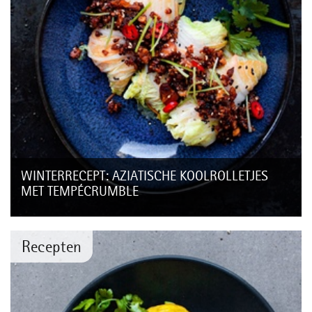
WINTERRECEPT: AZIATISCHE KOOLROLLETJES
MET TEMPÉCRUMBLE
Koolbladeren lenen zich uitstekend om te vullen met allerlei
soorten fijngesneden groenten. De tempécrumble geeft een
lekkere pittige tegenhanger...
Recepten