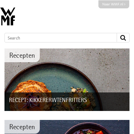
Naar WMF.nl
Recepten
RECEPT: KIKKERERWTENFRITTERS
Deze fritters van kikkererwtenmeel zijn in een handomdraai
klaar. Varieer eens met de geraspte groenten en de hummus.
En door ze op deze manier te...
Recepten