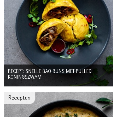
RECEPT: SNELLE BAO BUNS MET PULLED
KONINGSZWAM
Bao buns zijn zachte gevulde en gestoomde broodjes. Wij
voegden kurkuma toe om ze een kleurtje te geven en vulden
ze met pulled koningszwam en...
Recepten