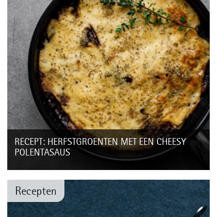
RECEPT: HERFSTGROENTEN MET EEN CHEESY
POLENTASAUS
Wist je dat de WMF Durado koekenpan tot 250 graden in de
oven kan? Ideaal voor dit gerechtje met paddenstoelen en
romige polenta. Geen polenta in...
Recepten