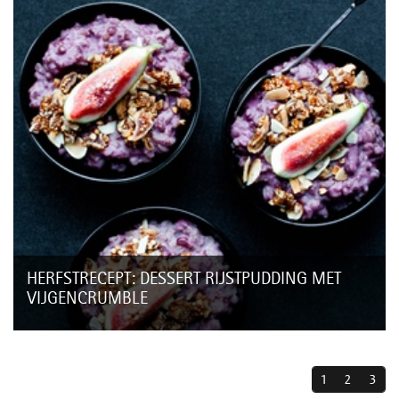
HERFSTRECEPT: DESSERT RIJSTPUDDING MET
VIJGENCRUMBLE
Rijstpudding is echt een gerecht voor de koude herfstdagen.
Je kunt er eindeloos mee variëren en in de WMF snelkookpan
is deze in 15 minuten...
1
2
3