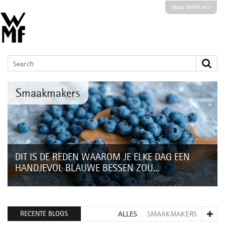
Naar WMF.nl
Smaakmakers
DIT IS DE REDEN WAAROM JE ELKE DAG EEN
HANDJEVOL BLAUWE BESSEN ZOU...
Dat je voldoende groente en fruit moet eten om de nodige
vitamines binnen te krijgen, dat weten we allemaal. Maar
vooral in de winter kan ons...
RECENTE BLOGS
ALLES
SMAAKMAKERS