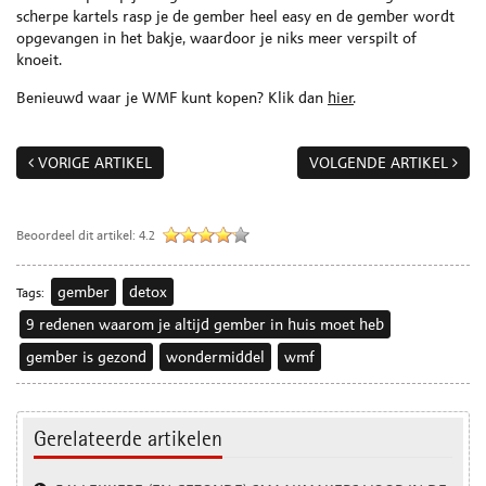
scherpe kartels rasp je de gember heel easy en de gember wordt
opgevangen in het bakje, waardoor je niks meer verspilt of
knoeit.
Benieuwd waar je WMF kunt kopen? Klik dan
hier
.
VORIGE ARTIKEL
VOLGENDE ARTIKEL
Beoordeel dit artikel:
4.2
gember
detox
Tags:
9 redenen waarom je altijd gember in huis moet heb
gember is gezond
wondermiddel
wmf
Gerelateerde artikelen