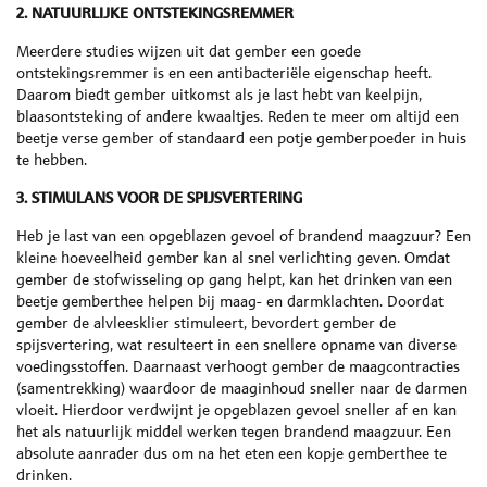
2. NATUURLIJKE ONTSTEKINGSREMMER
Meerdere studies wijzen uit dat gember een goede
ontstekingsremmer is en een antibacteriële eigenschap heeft.
Daarom biedt gember uitkomst als je last hebt van keelpijn,
blaasontsteking of andere kwaaltjes. Reden te meer om altijd een
beetje verse gember of standaard een potje gemberpoeder in huis
te hebben.
3. STIMULANS VOOR DE SPIJSVERTERING
Heb je last van een opgeblazen gevoel of brandend maagzuur? Een
kleine hoeveelheid gember kan al snel verlichting geven. Omdat
gember de stofwisseling op gang helpt, kan het drinken van een
beetje gemberthee helpen bij maag- en darmklachten. Doordat
gember de alvleesklier stimuleert, bevordert gember de
spijsvertering, wat resulteert in een snellere opname van diverse
voedingsstoffen. Daarnaast verhoogt gember de maagcontracties
(samentrekking) waardoor de maaginhoud sneller naar de darmen
vloeit. Hierdoor verdwijnt je opgeblazen gevoel sneller af en kan
het als natuurlijk middel werken tegen brandend maagzuur. Een
absolute aanrader dus om na het eten een kopje gemberthee te
drinken.