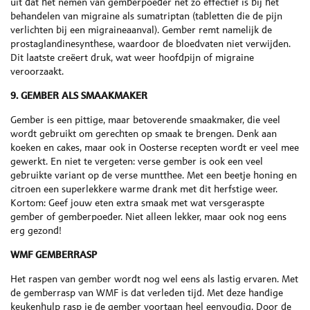
uit dat het nemen van gemberpoeder net zo effectief is bij het
behandelen van migraine als sumatriptan (tabletten die de pijn
verlichten bij een migraineaanval). Gember remt namelijk de
prostaglandinesynthese, waardoor de bloedvaten niet verwijden.
Dit laatste creëert druk, wat weer hoofdpijn of migraine
veroorzaakt.
9. GEMBER ALS SMAAKMAKER
Gember is een pittige, maar betoverende smaakmaker, die veel
wordt gebruikt om gerechten op smaak te brengen. Denk aan
koeken en cakes, maar ook in Oosterse recepten wordt er veel mee
gewerkt. En niet te vergeten: verse gember is ook een veel
gebruikte variant op de verse muntthee. Met een beetje honing en
citroen een superlekkere warme drank met dit herfstige weer.
Kortom: Geef jouw eten extra smaak met wat versgeraspte
gember of gemberpoeder. Niet alleen lekker, maar ook nog eens
erg gezond!
WMF GEMBERRASP
Het raspen van gember wordt nog wel eens als lastig ervaren. Met
de gemberrasp van WMF is dat verleden tijd. Met deze handige
keukenhulp rasp je de gember voortaan heel eenvoudig. Door de