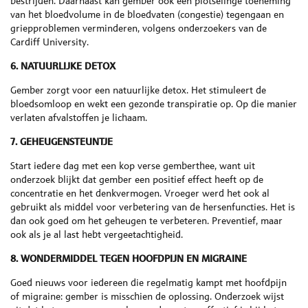
bestrijden. Daarnaast kan gember ook een plotselinge toeneming
van het bloedvolume in de bloedvaten (congestie) tegengaan en
griepproblemen verminderen, volgens onderzoekers van de
Cardiff University.
6. NATUURLIJKE DETOX
Gember zorgt voor een natuurlijke detox. Het stimuleert de
bloedsomloop en wekt een gezonde transpiratie op. Op die manier
verlaten afvalstoffen je lichaam.
7. GEHEUGENSTEUNTJE
Start iedere dag met een kop verse gemberthee, want uit
onderzoek blijkt dat gember een positief effect heeft op de
concentratie en het denkvermogen. Vroeger werd het ook al
gebruikt als middel voor verbetering van de hersenfuncties. Het is
dan ook goed om het geheugen te verbeteren. Preventief, maar
ook als je al last hebt vergeetachtigheid.
8. WONDERMIDDEL TEGEN HOOFDPIJN EN MIGRAINE
Goed nieuws voor iedereen die regelmatig kampt met hoofdpijn
of migraine: gember is misschien de oplossing. Onderzoek wijst