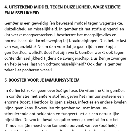
4. UITSTEKEND MIDDEL TEGEN DUIZELIGHEID, WAGENZIEKTE
EN MISSELIJKHEID
Gember is een geweldig (en bewezen) middel tegen wagenziekte,
duizeligheid en misselijkheid. In gember zit het stofje gingerol en
dat werkt maagversterkend, beschermt het maagslijmvlies en
normaliseert de darmbeweging bij braakneigingen. Dus heb je last
van wagenziekte? Neem dan voordat je gaat rijden een kopje
gemberthee, wellicht doet het zijn werk. Gember werkt ook tegen
ochtendmisselijkheid tijdens de zwangerschap. Dus ben je zwanger
en heb je veel last van ochtendmisselijkheid? Ook dan is gember
zeker het proberen waard.
5. BOOSTER VOOR JE IMMUUNSYSTEEM
In de herfst zeker geen overbodige luxe: De vitamine C in gember,
in combinatie met andere stoffen, geven het immuunsysteem een
enorme boost. Hierdoor krijgen ziektes, infecties en andere kwalen
bijna geen kans. Bovendien zit gember vol met immuun-
stimulerende antioxidanten en fungeert het als een natuurlijke
pijnstiller. De wortel bevat sesquiterpenen; chemicaliën die het
rhinovirus (de meest voorkomende oorzaak van verkoudheid)