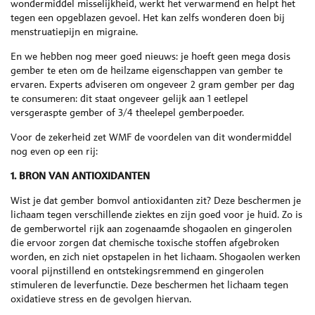
wondermiddel misselijkheid, werkt het verwarmend en helpt het
tegen een opgeblazen gevoel. Het kan zelfs wonderen doen bij
menstruatiepijn en migraine.
En we hebben nog meer goed nieuws: je hoeft geen mega dosis
gember te eten om de heilzame eigenschappen van gember te
ervaren. Experts adviseren om ongeveer 2 gram gember per dag
te consumeren: dit staat ongeveer gelijk aan 1 eetlepel
versgeraspte gember of 3/4 theelepel gemberpoeder.
Voor de zekerheid zet WMF de voordelen van dit wondermiddel
nog even op een rij:
1. BRON VAN ANTIOXIDANTEN
Wist je dat gember bomvol antioxidanten zit? Deze beschermen je
lichaam tegen verschillende ziektes en zijn goed voor je huid. Zo is
de gemberwortel rijk aan zogenaamde shogaolen en gingerolen
die ervoor zorgen dat chemische toxische stoffen afgebroken
worden, en zich niet opstapelen in het lichaam. Shogaolen werken
vooral pijnstillend en ontstekingsremmend en gingerolen
stimuleren de leverfunctie. Deze beschermen het lichaam tegen
oxidatieve stress en de gevolgen hiervan.