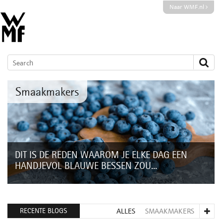
Naar WMF.nl
Smaakmakers
DIT IS DE REDEN WAAROM JE ELKE DAG EEN
HANDJEVOL BLAUWE BESSEN ZOU...
Dat je voldoende groente en fruit moet eten om de nodige
vitamines binnen te krijgen, dat weten we allemaal. Maar
vooral in de winter kan ons...
RECENTE BLOGS
ALLES
SMAAKMAKERS