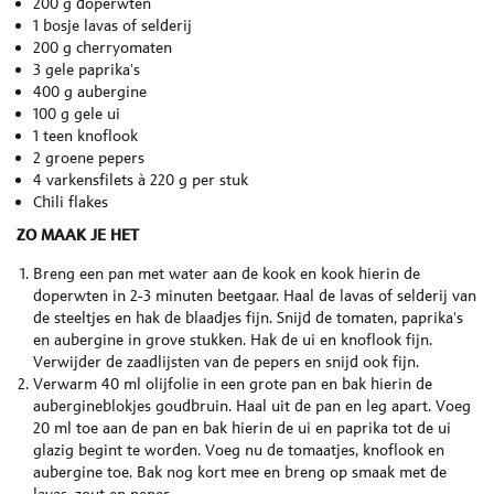
200 g doperwten
1 bosje lavas of selderij
200 g cherryomaten
3 gele paprika's
400 g aubergine
100 g gele ui
1 teen knoflook
2 groene pepers
4 varkensfilets à 220 g per stuk
Chili flakes
ZO MAAK JE HET
Breng een pan met water aan de kook en kook hierin de
doperwten in 2-3 minuten beetgaar. Haal de lavas of selderij van
de steeltjes en hak de blaadjes fijn. Snijd de tomaten, paprika's
en aubergine in grove stukken. Hak de ui en knoflook fijn.
Verwijder de zaadlijsten van de pepers en snijd ook fijn.
Verwarm 40 ml olijfolie in een grote pan en bak hierin de
aubergineblokjes goudbruin. Haal uit de pan en leg apart. Voeg
20 ml toe aan de pan en bak hierin de ui en paprika tot de ui
glazig begint te worden. Voeg nu de tomaatjes, knoflook en
aubergine toe. Bak nog kort mee en breng op smaak met de
lavas, zout en peper.