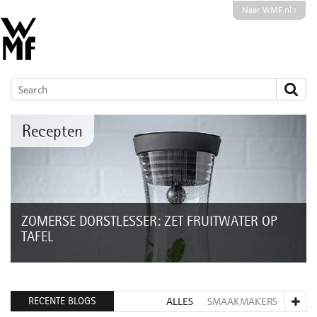
Naar WMF.nl
Recepten
ZOMERSE DORSTLESSER: ZET FRUITWATER OP
TAFEL
Zelf fruitwater maken is eigenlijk een koud kunstje. Er zitten
weinig calorieën in, het staat leuk op tafel en het is ook nog
eens op en top...
RECENTE BLOGS
ALLES
SMAAKMAKERS