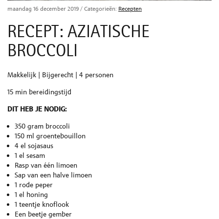
maandag 16 december 2019
/ Categorieën:
Recepten
RECEPT: AZIATISCHE
BROCCOLI
Makkelijk | Bijgerecht | 4 personen
15 min bereidingstijd
DIT HEB JE NODIG:
350 gram broccoli
150 ml groentebouillon
4 el sojasaus
1 el sesam
Rasp van één limoen
Sap van een halve limoen
1 rode peper
1 el honing
1 teentje knoflook
Een beetje gember