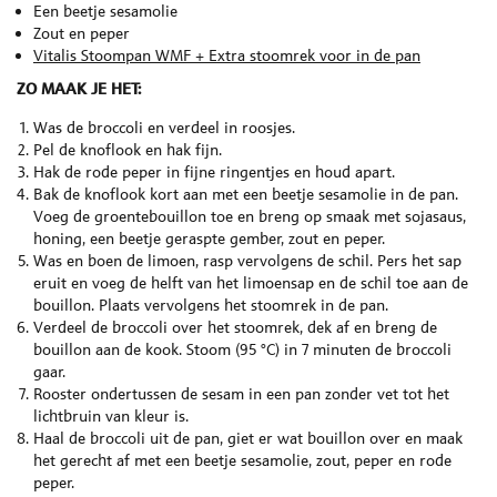
Een beetje sesamolie
Zout en peper
Vitalis Stoompan WMF + Extra stoomrek voor in de pan
ZO MAAK JE HET:
Was de broccoli en verdeel in roosjes.
Pel de knoflook en hak fijn.
Hak de rode peper in fijne ringentjes en houd apart.
Bak de knoflook kort aan met een beetje sesamolie in de pan.
Voeg de groentebouillon toe en breng op smaak met sojasaus,
honing, een beetje geraspte gember, zout en peper.
Was en boen de limoen, rasp vervolgens de schil. Pers het sap
eruit en voeg de helft van het limoensap en de schil toe aan de
bouillon. Plaats vervolgens het stoomrek in de pan.
Verdeel de broccoli over het stoomrek, dek af en breng de
bouillon aan de kook. Stoom (95 °C) in 7 minuten de broccoli
gaar.
Rooster ondertussen de sesam in een pan zonder vet tot het
lichtbruin van kleur is.
Haal de broccoli uit de pan, giet er wat bouillon over en maak
het gerecht af met een beetje sesamolie, zout, peper en rode
peper.