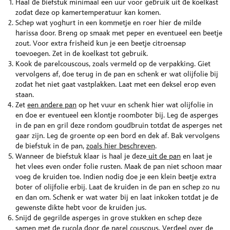
Haal de biefstuk minimaal een uur voor gebruik uit de koelkast
zodat deze op kamertemperatuur kan komen.
Schep wat yoghurt in een kommetje en roer hier de milde
harissa door. Breng op smaak met peper en eventueel een beetje
zout. Voor extra frisheid kun je een beetje citroensap
toevoegen. Zet in de koelkast tot gebruik.
Kook de parelcouscous, zoals vermeld op de verpakking. Giet
vervolgens af, doe terug in de pan en schenk er wat olijfolie bij
zodat het niet gaat vastplakken. Laat met een deksel erop even
staan.
Zet
een andere pan
op het vuur en schenk hier wat olijfolie in
en doe er eventueel een klontje roomboter bij. Leg de asperges
in de pan en gril deze rondom goudbruin totdat de asperges net
gaar zijn. Leg de groente op een bord en dek af. Bak vervolgens
de biefstuk in de pan,
zoals hier beschreven
.
Wanneer de biefstuk klaar is haal je deze
uit de pan
en laat je
het vlees even onder folie rusten. Maak de pan niet schoon maar
voeg de kruiden toe. Indien nodig doe je een klein beetje extra
boter of olijfolie erbij. Laat de kruiden in de pan en schep zo nu
en dan om. Schenk er wat water bij en laat inkoken totdat je de
gewenste dikte hebt voor de kruiden jus.
Snijd de gegrilde asperges in grove stukken en schep deze
samen met de rucola door de parel couscous. Verdeel over de