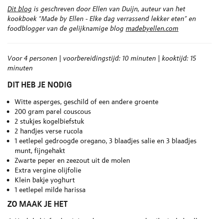
Dit blog
is geschreven door Ellen van Duijn, auteur van het
kookboek “Made by Ellen - Elke dag verrassend lekker eten” en
foodblogger van de gelijknamige blog
madebyellen
.com
Voor 4 personen | voorbereidingstijd: 10 minuten | kooktijd: 15
minuten
DIT HEB JE NODIG
Witte asperges, geschild of een andere groente
200 gram parel couscous
2 stukjes kogelbiefstuk
2 handjes verse rucola
1 eetlepel gedroogde oregano, 3 blaadjes salie en 3 blaadjes
munt, fijngehakt
Zwarte peper en zeezout uit de molen
Extra vergine olijfolie
Klein bakje yoghurt
1 eetlepel milde harissa
ZO MAAK JE HET