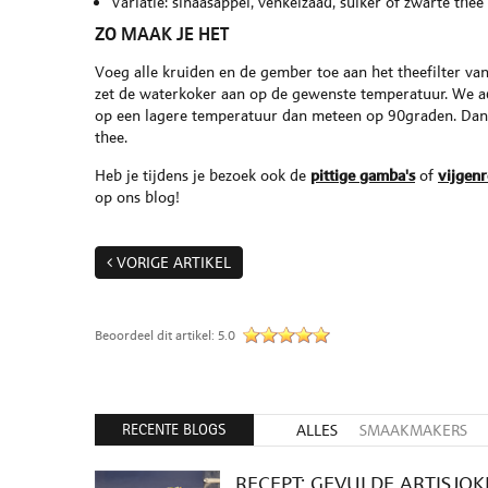
Variatie: sinaasappel, venkelzaad, suiker of zwarte thee
ZO MAAK JE HET
Voeg alle kruiden en de gember toe aan het theefilter v
zet de waterkoker aan op de gewenste temperatuur. We ad
op een lagere temperatuur dan meteen op 90graden. Dan kr
thee.
Heb je tijdens je bezoek ook de
pittige gamba's
of
vijgen
op ons blog!
VORIGE ARTIKEL
Beoordeel dit artikel:
5.0
RECENTE BLOGS
ALLES
SMAAKMAKERS
RECEPT: GEVULDE ARTISJO