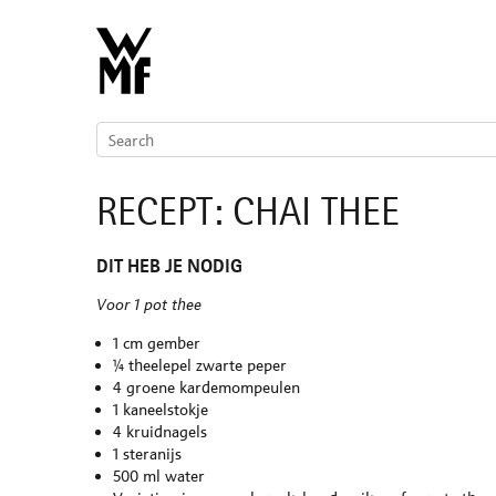
RECEPT: CHAI THEE
DIT HEB JE NODIG
Voor 1 pot thee
1 cm gember
¼ theelepel zwarte peper
4 groene kardemompeulen
1 kaneelstokje
4 kruidnagels
1 steranijs
500 ml water