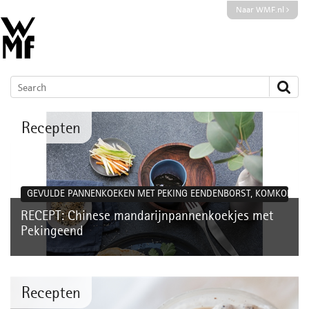
Naar WMF.nl
Recepten
GEVULDE PANNENKOEKEN MET PEKING EENDENBORST, KOMKOMMER,
RECEPT: Chinese mandarijnpannenkoekjes met
Pekingeend
Recepten