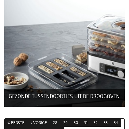
GEZONDE TUSSENDOORTJES UIT DE DROOGOVEN
Ga je er een dagje tussenuit en ben je nog op zoek naar
gezonde tussendoortjes voor jezelf en/of de kinderen?
Probeer dan eens deze gezonde snacks...
EERSTE
VORIGE
28
29
30
31
32
33
34