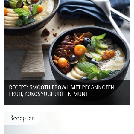
RECEPT: SMOOTHIEBOWL MET PECANNOTEN,
FRUIT, KOKOSYOGHURT EN MUNT
Extra vitaminen zijn van harte welkom met dit koude en natte
weer. Begin je dag eens met een gezonde smoothiebowl;
zeker als je nu doordeweeks...
Recepten