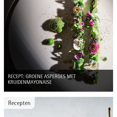
RECEPT: GROENE ASPERGES MET
KRUIDENMAYONAISE
Verwelkom het aspergeseizoen in stijl met deze groene
asperges, gekroond met zijdezachte kruidencrème van
spinazie en delicate bloesems. Hét...
Recepten