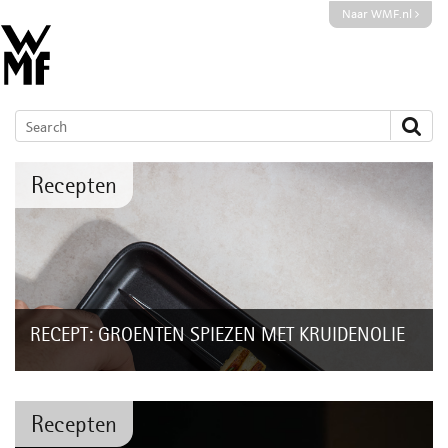
Naar WMF.nl
Recepten
RECEPT: GROENTEN SPIEZEN MET KRUIDENOLIE
Weer of geen weer; met de stijlvolle WMF Lono Mastergrill
start je het barbecue-seizoen in stijl! Geniet van
ongeëvenaarde grillprestaties en...
Recepten