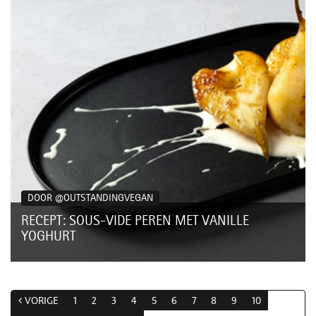
DOOR @OUTSTANDINGVEGAN
RECEPT: SOUS-VIDE PEREN MET VANILLE
YOGHURT
Probeer eens gekarameliseerde sous vide peren uit de WMF
Lono Sous Vide Cooker Pro! Sous vide zorgt voor gelijkmatige
garing door constante en...
VORIGE
1
2
3
4
5
6
7
8
9
10